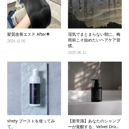
髪質改善エステ After🌟
湿気でまとまらない朝に。梅
雨前こそ始めたいヘアケア習
2024.11.05
慣。
2025.06.11
shety ブーストを使ってみ
【新常識】あなたのシャンプ
て。
ーが覚醒する、Velvet Dro...