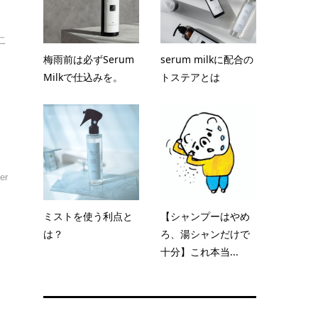
こ
梅雨前は必ずSerum
serum milkに配合の
Milkで仕込みを。
トステアとは
er
髪
ミストを使う利点と
【シャンプーはやめ
は？
ろ、湯シャンだけで
十分】これ本当...