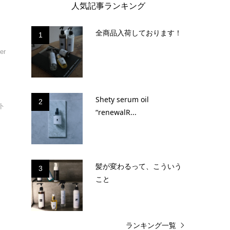
人気記事ランキング
全商品入荷しております！
1
er
み
Shety serum oil
2
ト
“renewalR...
髪が変わるって、こういう
3
こと
ランキング一覧