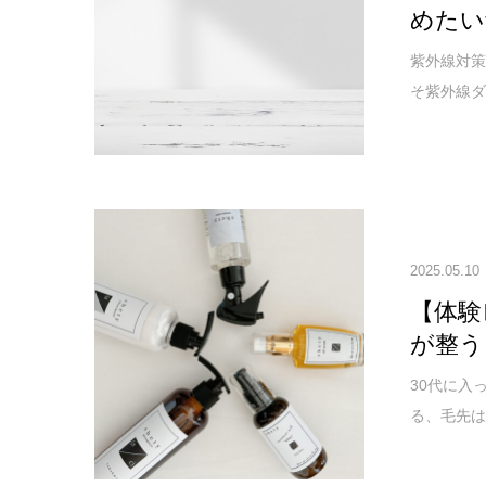
めたい
紫外線対策
そ紫外線ダ
2025.05.10
【体験
が整う
30代に入
る、毛先は