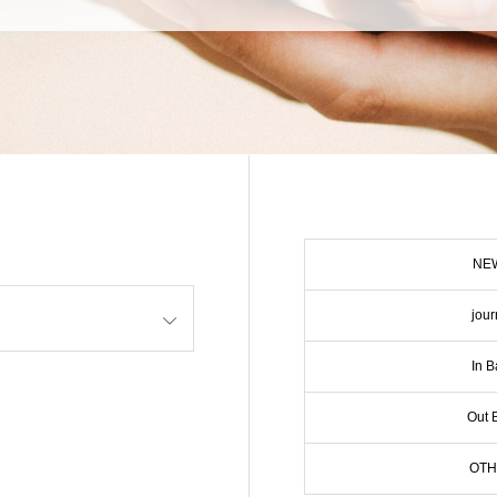
NE
jour
In B
Out 
OT