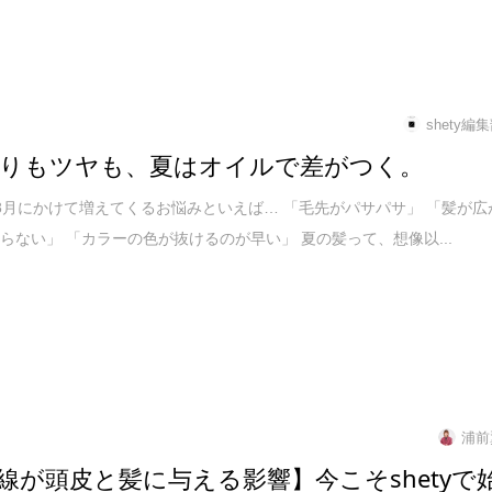
shety編
りもツヤも、夏はオイルで差がつく。
8月にかけて増えてくるお悩みといえば… 「毛先がパサパサ」 「髪が広
らない」 「カラーの色が抜けるのが早い」 夏の髪って、想像以...
浦前
線が頭皮と髪に与える影響】今こそshetyで