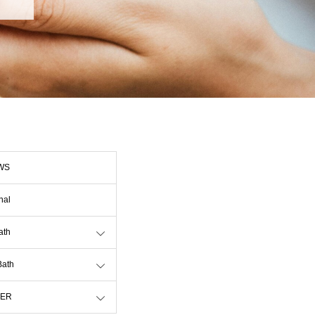
WS
nal
ath
Bath
HER