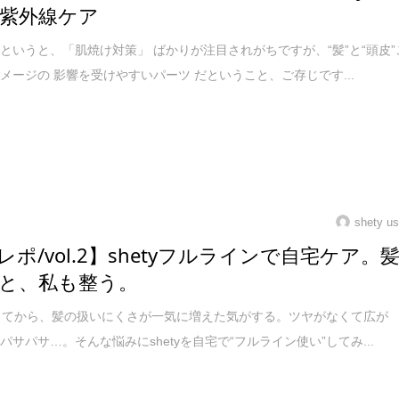
紫外線ケア
というと、「肌焼け対策」 ばかりが注目されがちですが、“髪”と“頭皮”
メージの 影響を受けやすいパーツ だということ、ご存じです...
shety us
レポ/vol.2】shetyフルラインで自宅ケア。
と、私も整う。
ってから、髪の扱いにくさが一気に増えた気がする。ツヤがなくて広が
パサパサ…。そんな悩みにshetyを自宅で“フルライン使い”してみ...