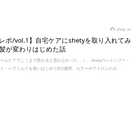
shety us
レポ/vol.1】自宅ケアにshetyを取り入れて
髪が変わりはじめた話
ームケアでここまで変わると思わなかった…！」 shetyのシャンプー・
ト・ヘアミルクを使いはじめて約2週間。カラーやアイロンのダ...