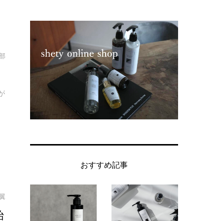
集部
が
おすすめ記事
翼
始