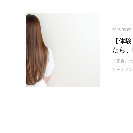
2025.05.09
【体験
たら、
「正直、ホ
リートメン